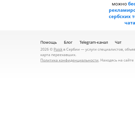
можно
бе
рекламиро
сербских 
чат
Помощь
Блог
Telegram-канал
Чат
2026 ©
Poisk
в Сербии — услуги специалистов, объявл
карта переехавших.
Политика конфиденциальности
. Находясь на сайт