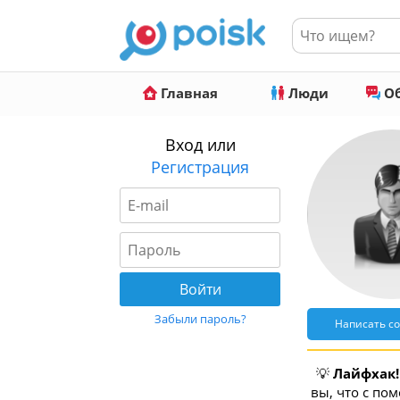
Главная
Люди
Об
Вход или
Регистрация
Забыли пароль?
Написать с
💡
Лайфхак!
вы, что с по