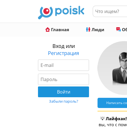
Главная
Люди
Об
Вход или
Регистрация
Забыли пароль?
Написать с
💡
Лайфхак!
вы, что с по