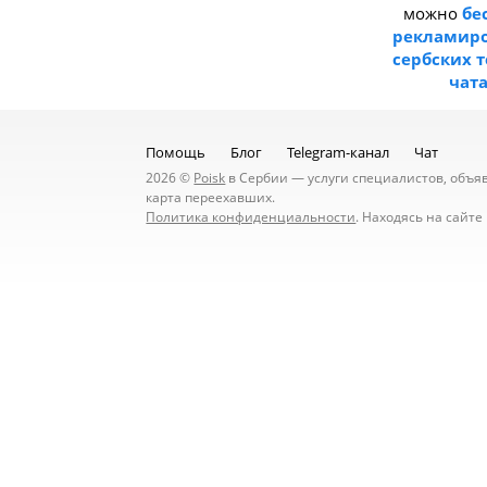
можно
бе
рекламиро
сербских 
чат
Помощь
Блог
Telegram-канал
Чат
2026 ©
Poisk
в Сербии — услуги специалистов, объявл
карта переехавших.
Политика конфиденциальности
. Находясь на сайт