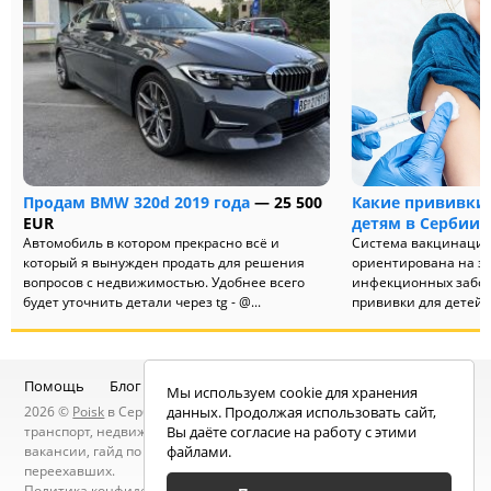
Продам BMW 320d 2019 года
— 25 500
Какие прививки 
EUR
детям в Сербии 
Автомобиль в котором прекрасно всё и
Система вакцинации 
который я вынужден продать для решения
ориентирована на з
вопросов с недвижимостью. Удобнее всего
инфекционных забол
будет уточнить детали через tg - @...
прививки для детей п
Помощь
Блог
Telegram-канал
Чат
Мы используем cookie для хранения
2026 ©
Poisk
в Сербии — услуги специалистов, объявления:
данных. Продолжая использовать сайт,
транспорт, недвижимость, электроника, мебель, работа и
Вы даёте согласие на работу с этими
вакансии, гайд по Сербии, статьи, новости, посты людей, карта
файлами.
переехавших.
Политика конфиденциальности
. Находясь на сайте вы