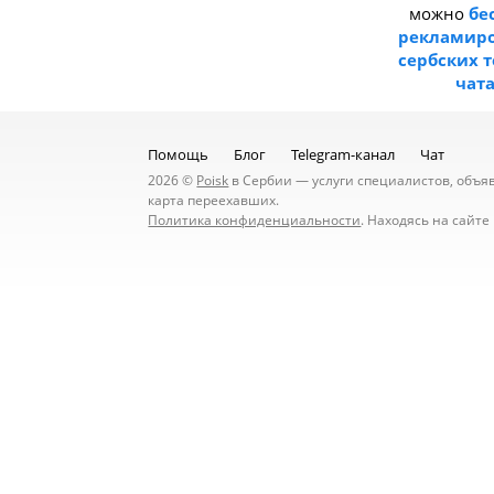
можно
бе
рекламиро
сербских 
чат
Помощь
Блог
Telegram-канал
Чат
2026 ©
Poisk
в Сербии — услуги специалистов, объявл
карта переехавших.
Политика конфиденциальности
. Находясь на сайт