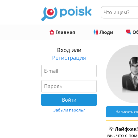
Главная
Люди
Об
Вход или
Регистрация
Забыли пароль?
Написать с
💡
Лайфхак!
вы, что с по