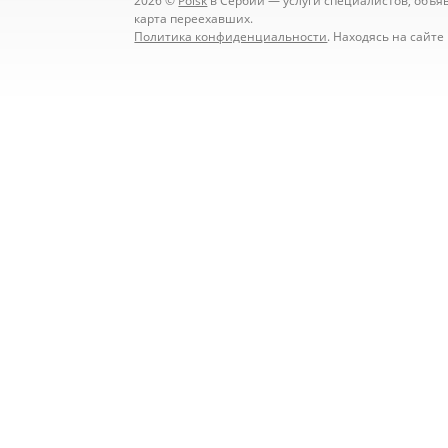
2026 ©
Poisk
в Сербии — услуги специалистов, объявл
карта переехавших.
Политика конфиденциальности
. Находясь на сайт