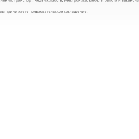
ения: транспорт, недвижимость, электроника, мебель, работа и вакансии,
е вы принимаете
пользовательское соглашение
.