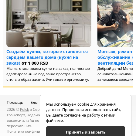
Создаём кухни, которые становятся
Монтаж, ремонт,
сердцем вашего дома (кухня на
обслуживание к
заказ)
от 1 000 RSD
вентиляции без 
Мы изготавливаем кухни на заказ, полностью
Добрый день! Меня з
адаптированные под ваше пространство,
основатель компании
стиль и образ жизни. Учитываем эргономику,
занимаюсь холодиль
предпочтения по хранению и...
вентиляцией, успешно
Помощь
Блог
Telegram-канал
Чат
Мы используем cookie для хранения
2026 ©
Poisk
в Сербии — услуги специалистов, объявления:
данных. Продолжая использовать сайт,
транспорт, недвижимость, электроника, мебель, работа и
Вы даёте согласие на работу с этими
вакансии, гайд по Сербии, статьи, новости, посты людей, карта
файлами.
переехавших.
Политика конфиденциальности
. Находясь на сайте вы
Принять и закрыть