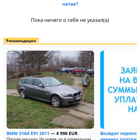
чатах?
Пока ничего о себе не указал(а)
Рекомендации
BMW 318d E91 2011
— 4 990 EUR
Возврат перепла
Продаю машину. Не новая, но в нормальном
перенос платеже