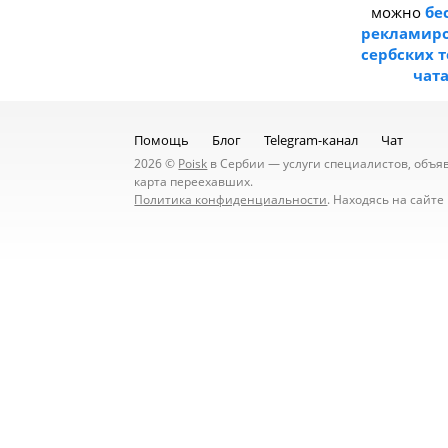
можно
бе
рекламиро
сербских 
чат
Помощь
Блог
Telegram-канал
Чат
2026 ©
Poisk
в Сербии — услуги специалистов, объявл
карта переехавших.
Политика конфиденциальности
. Находясь на сайт