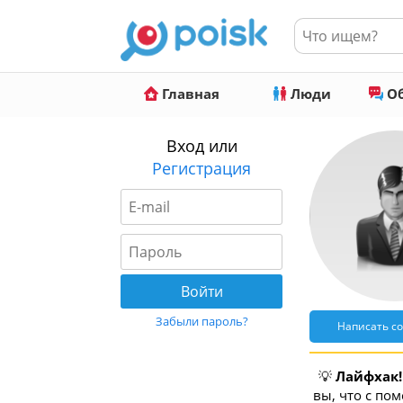
Главная
Люди
Об
Вход или
Регистрация
Забыли пароль?
Написать с
💡
Лайфхак!
вы, что с по