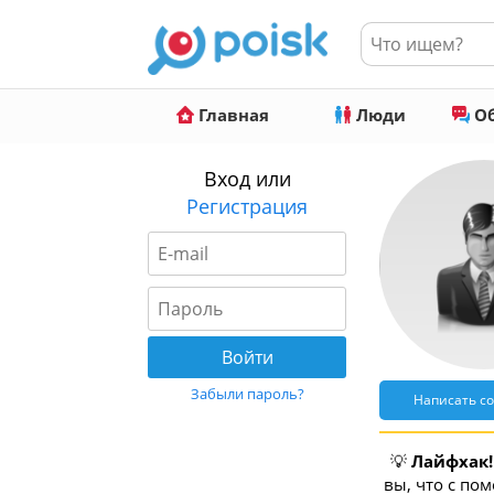
Главная
Люди
Об
Вход или
Регистрация
Забыли пароль?
Написать с
💡
Лайфхак!
вы, что с по