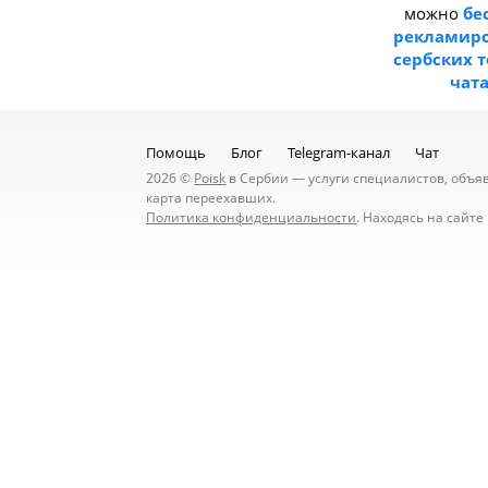
можно
бе
рекламиро
сербских 
чат
Помощь
Блог
Telegram-канал
Чат
2026 ©
Poisk
в Сербии — услуги специалистов, объявл
карта переехавших.
Политика конфиденциальности
. Находясь на сайт