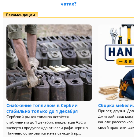
чатах?
Рекомендации
Снабжение топливом в Сербии
Сборка мебели.
о
стабильно только до 1 декабря
Привет, друзья! Дава
Дмитрий, ваш мастер
Сербский рынок топлива остаётся
канале рассказываю 
стабильным до 1 декабря: владельцы АЗС и
своей практики, делю
эксперты предупреждают: если рафинерия в
Панчево остановится из-за санкций пр...