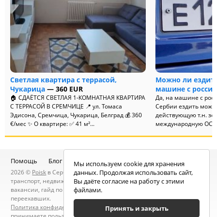
Светлая квартира с террасой,
Можно ли ездить
Чукарица
— 360 EUR
машине с росси
🏠 СДАЁТСЯ СВЕТЛАЯ 1-КОМНАТНАЯ КВАРТИРА
Да, на машине с ро
С ТЕРРАСОЙ В СРЕМЧИЦЕ 📍 ул. Томаса
Сербии ездить можно
Эдисона, Сремчица, Чукарица, Белград 💰 360
действующую т.н. зе
€/мес ✨ О квартире: ✅ 41 м²...
международную ОСА
закон...
Помощь
Блог
Telegram-канал
Чат
Мы используем cookie для хранения
2026 ©
Poisk
в Сербии — услуги специалистов, объявления:
данных. Продолжая использовать сайт,
транспорт, недвижимость, электроника, мебель, работа и
Вы даёте согласие на работу с этими
вакансии, гайд по Сербии, статьи, новости, посты людей, карта
файлами.
переехавших.
Политика конфиденциальности
. Находясь на сайте вы
Принять и закрыть
принимаете
пользовательское соглашение
.