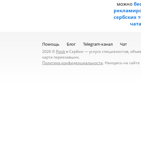
можно
бе
рекламиро
сербских 
чат
Помощь
Блог
Telegram-канал
Чат
2026 ©
Poisk
в Сербии — услуги специалистов, объявл
карта переехавших.
Политика конфиденциальности
. Находясь на сайт