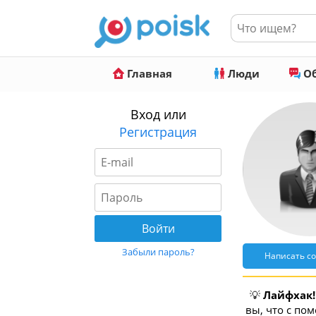
Главная
Люди
Об
Вход или
Регистрация
Забыли пароль?
Написать с
💡
Лайфхак!
вы, что с по