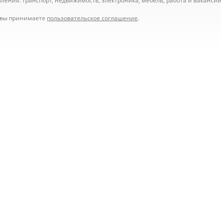
ения: транспорт, недвижимость, электроника, мебель, работа и вакансии,
е вы принимаете
пользовательское соглашение
.