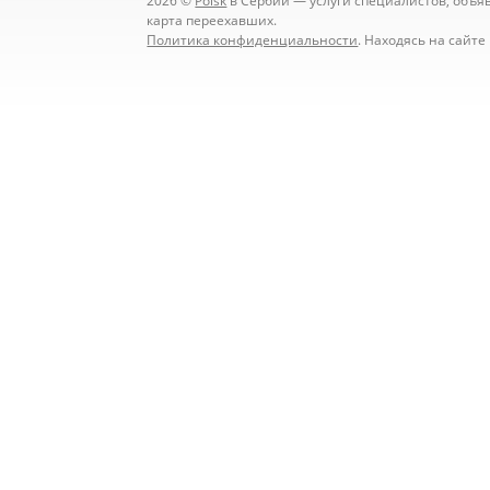
2026 ©
Poisk
в Сербии — услуги специалистов, объявл
карта переехавших.
Политика конфиденциальности
. Находясь на сайт