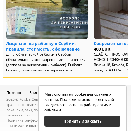
Лицензия на рыбалку в Сербии:
Современная ква
правила, стоимость, оформление
400 EUR
Для любительской рыбалки в Сербии
СДАЁТСЯ ПРОСТОРНА
обязательно нужно разрешение — лицензия
НОВОСТРОЙКЕ В KRNJA
(дозвола за рекреативни риболов). Рыбалка
Bruska 18, Krnjača, Б
без лицензии считается нарушением ...
аренды: 400 €/мес. ✨ 
Помощь
Блог
Telegram-канал
Чат
Мы используем cookie для хранения
2026 ©
Poisk
в Сербии — услуги специалистов, объявления:
данных. Продолжая использовать сайт,
транспорт, недвижимость, электроника, мебель, работа и
Вы даёте согласие на работу с этими
вакансии, гайд по Сербии, статьи, новости, посты людей, карта
файлами.
переехавших.
Политика конфиденциальности
. Находясь на сайте вы
Принять и закрыть
принимаете
пользовательское соглашение
.