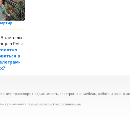
вартир
Знаете ли
мощью Poisk
сплатно
ваться в
телеграм-
ах?
ения: транспорт, недвижимость, электроника, мебель, работа и вакансии,
е вы принимаете
пользовательское соглашение
.