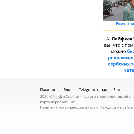
Ремонт к
💡
Лайфхак!
вы, что с по
можно
бе
рекламиро
сербских 
чат
Помощь
Блог
Telegram-канал
Чат
2026 ©
Poisk
в Сербии — услуги специалистов, объявл
карта переехавших.
Политика конфиденциальности
. Находясь на сайт