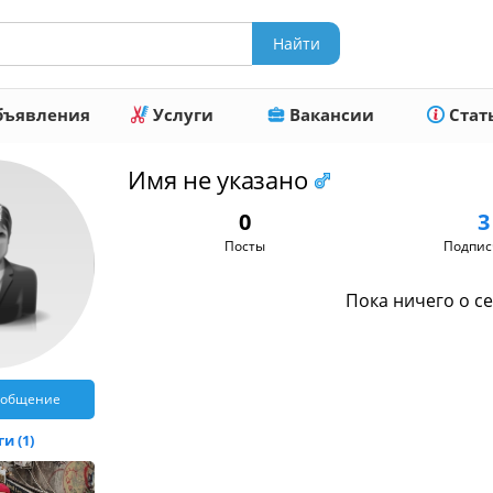
ъявления
Услуги
Вакансии
Стат
Имя не указано
0
3
Посты
Подпис
Пока ничего о се
ообщение
и (1)