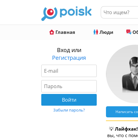
Главная
Люди
Об
Вход или
Регистрация
Забыли пароль?
Написать с
💡
Лайфхак!
вы, что с по