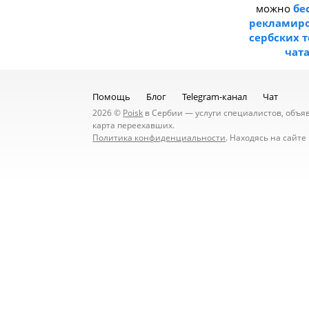
можно
бе
рекламиро
сербских 
чат
Помощь
Блог
Telegram-канал
Чат
2026 ©
Poisk
в Сербии — услуги специалистов, объявл
карта переехавших.
Политика конфиденциальности
. Находясь на сайт