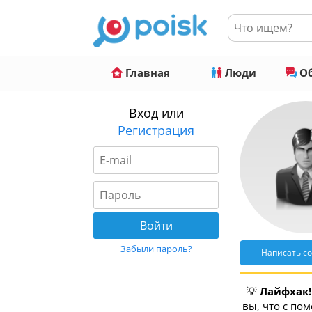
Главная
Люди
Об
Вход или
Регистрация
Забыли пароль?
Написать с
💡
Лайфхак!
вы, что с по