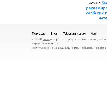
можно
бе
рекламиро
сербских 
чат
Помощь
Блог
Telegram-канал
Чат
2026 ©
Poisk
в Сербии — услуги специалистов, объявл
карта переехавших.
Политика конфиденциальности
. Находясь на сайт