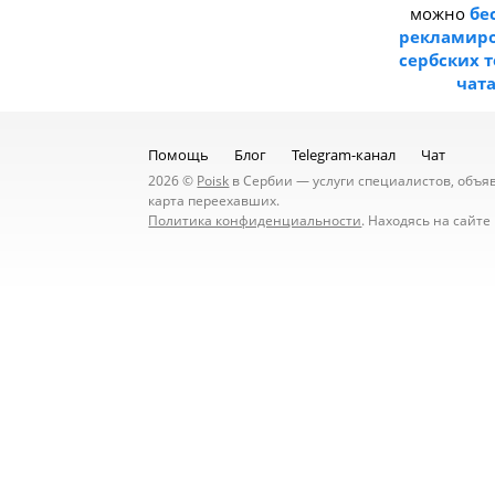
можно
бе
рекламиро
сербских 
чат
Помощь
Блог
Telegram-канал
Чат
2026 ©
Poisk
в Сербии — услуги специалистов, объявл
карта переехавших.
Политика конфиденциальности
. Находясь на сайт