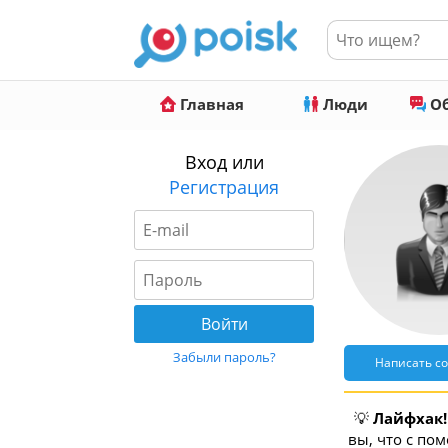
Главная
Люди
Об
Вход или
Регистрация
Забыли пароль?
Написать с
💡
Лайфхак!
вы, что с по