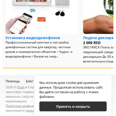
Установка видеодомофонов
Подача декларац
Профессиональный монтаж и настройка
2 000 RSD
домофонных систем для квартир, частных
ЭКО ТАКСА Плата за 
домов и коммерческих объектов. • Аудио- и
окружающей среды — 
видеодомофоны • Вызов на смар...
декларации До 30 ап
включительно (подаёт
Помощь
Блог
Telegram-канал
Чат
Мы используем cookie для хранения
2026 ©
Poisk
в Сербии — услуги специалистов, объявления:
данных. Продолжая использовать сайт,
транспорт, недвижимость, электроника, мебель, работа и
Вы даёте согласие на работу с этими
вакансии, гайд по Сербии, статьи, новости, посты людей, карта
файлами.
переехавших.
Политика конфиденциальности
. Находясь на сайте вы
Принять и закрыть
принимаете
пользовательское соглашение
.