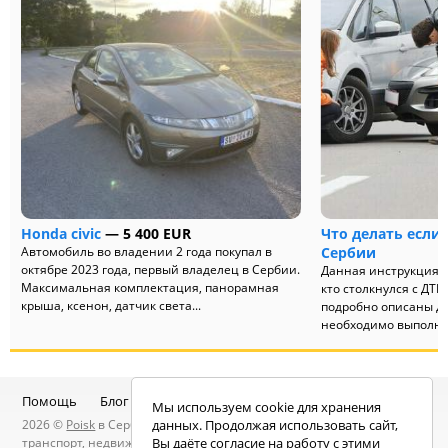
Honda civic
— 5 400 EUR
Что делать если 
Автомобиль во владении 2 года покупал в
Сербии
октябре 2023 года, первый владелец в Сербии.
Данная инструкция п
Максимальная комплектация, панорамная
кто столкнулся с ДТП
крыша, ксенон, датчик света...
подробно описаны де
необходимо выполнить
Помощь
Блог
Telegram-канал
Чат
Мы используем cookie для хранения
2026 ©
Poisk
в Сербии — услуги специалистов, объявления:
данных. Продолжая использовать сайт,
транспорт, недвижимость, электроника, мебель, работа и
Вы даёте согласие на работу с этими