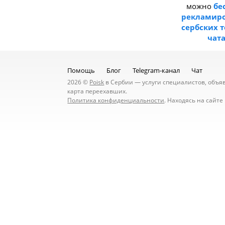
можно
бе
рекламиро
сербских 
чат
Помощь
Блог
Telegram-канал
Чат
2026 ©
Poisk
в Сербии — услуги специалистов, объявл
карта переехавших.
Политика конфиденциальности
. Находясь на сайт