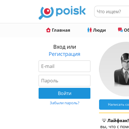
Главная
Люди
Об
Вход или
Регистрация
Забыли пароль?
Написать с
💡
Лайфхак!
вы, что с по