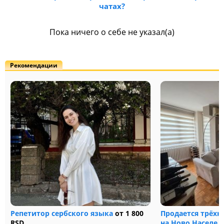
чатах?
Пока ничего о себе не указал(а)
Рекомендации
Репетитор сербского языка
от 1 800
Продается трёхк
RSD
на Ново Населе
—