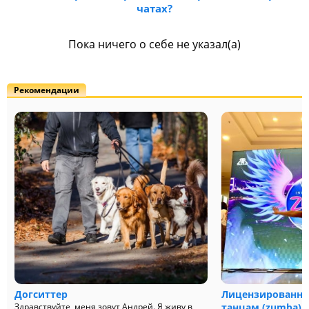
чатах?
Пока ничего о себе не указал(а)
Рекомендации
Догситтер
Лицензированны
Здравствуйте, меня зовут Андрей. Я живу в
танцам (zumba)
о