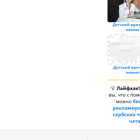
Детский врач
неонат
Детский врач
неонат
💡
Лайфхак!
вы, что с по
можно
бе
рекламиро
сербских 
чат