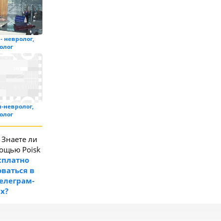
- невролог,
олог
-невролог,
олог
Знаете ли
мощью Poisk
сплатно
ваться в
телеграм-
ах?