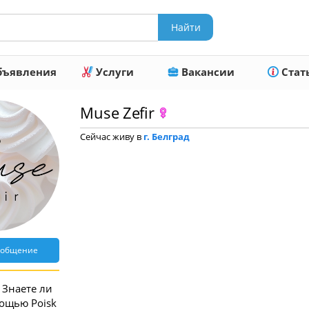
ъявления
Услуги
Вакансии
Стат
Muse Zefir
Сейчас живу в
г. Белград
ообщение
Знаете ли
мощью Poisk