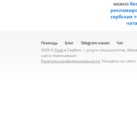
можно
бе
рекламиро
сербских 
чат
Помощь
Блог
Telegram-канал
Чат
2026 ©
Poisk
в Сербии — услуги специалистов, объявл
карта переехавших.
Политика конфиденциальности
. Находясь на сайт