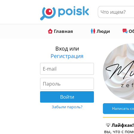
Главная
Люди
Об
Вход или
Регистрация
Забыли пароль?
Написать с
💡
Лайфхак!
вы, что с по