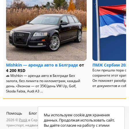
Mishkin — аренда авто в Белграде
от
ПМЖ Сербии 2025
4 200 RSD
Если пришла пора о
сохраните этот крат
🚗 Mishkin — аренда авто в Белграде Без
Он поможет разобрат
залога, без лимита по километрам, каждый
от документов и собе
день. ▫️Эконом — от 35€/день VW Up, Golf,
Skoda Fabia, Audi A3 ...
Помощь
Блог
Telegram-канал
Чат
Мы используем cookie для хранения
2026 ©
Poisk
в Сербии — услуги специалистов, объявления:
данных. Продолжая использовать сайт,
транспорт, недвижимость, электроника, мебель, работа и
Вы даёте согласие на работу с этими