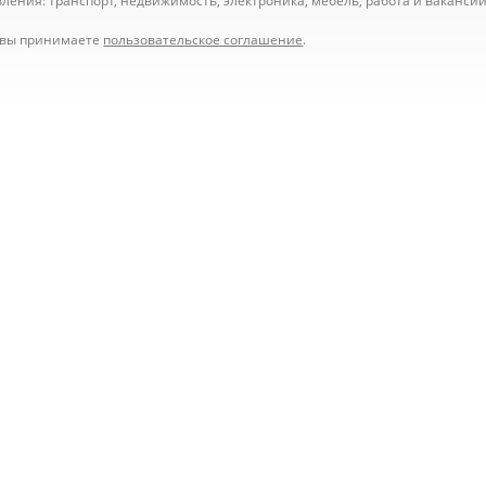
ения: транспорт, недвижимость, электроника, мебель, работа и вакансии,
е вы принимаете
пользовательское соглашение
.