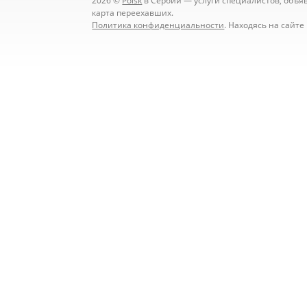
2026 ©
Poisk
в Сербии — услуги специалистов, объявл
карта переехавших.
Политика конфиденциальности
. Находясь на сайт