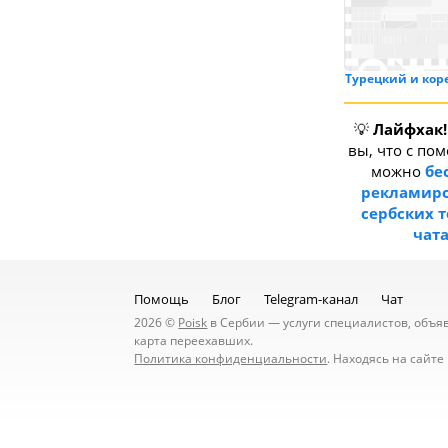
Турецкий и кор
💡
Лайфхак!
вы, что с по
можно
бе
рекламиро
сербских 
чат
Помощь
Блог
Telegram-канал
Чат
2026 ©
Poisk
в Сербии — услуги специалистов, объявл
карта переехавших.
Политика конфиденциальности
. Находясь на сайт