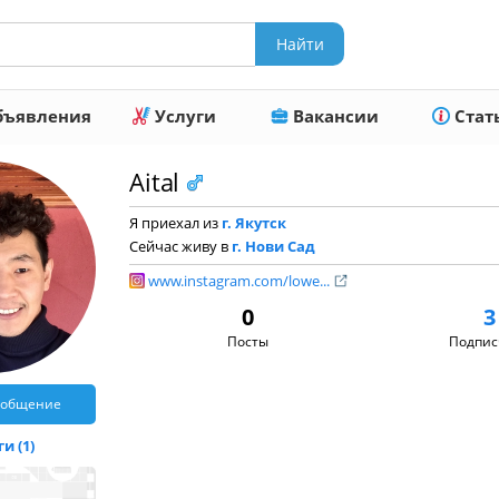
ъявления
Услуги
Вакансии
Стат
Aital
Я приехал из
г. Якутск
Сейчас живу в
г. Нови Сад
www.instagram.com/lowe...
0
3
Посты
Подпис
ообщение
и (1)