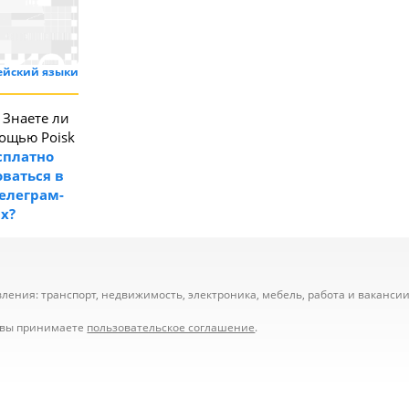
ейский языки
Знаете ли
мощью Poisk
сплатно
ваться в
телеграм-
ах?
ения: транспорт, недвижимость, электроника, мебель, работа и вакансии,
е вы принимаете
пользовательское соглашение
.