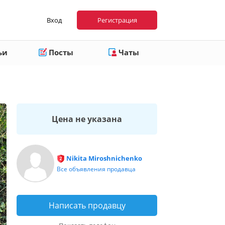
Вход
Регистрация
ьи
Посты
Чаты
Цена не указана
Nikita Miroshnichenko
Все объявления продавца
Написать продавцу