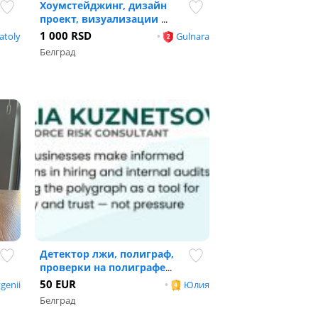
Хоумстейджинг, дизайн
проект, визуализации
...
1 000 RSD
atoly
•
Gulnara
Белград
Детектор лжи, полиграф,
проверки на полиграфе
...
50 EUR
genii
•
Юлия
Белград