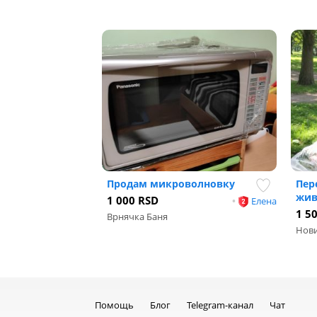
Продам микроволновку
Пер
жив
1 000 RSD
•
Елена
1 5
Врнячка Баня
Нови
Помощь
Блог
Telegram-канал
Чат