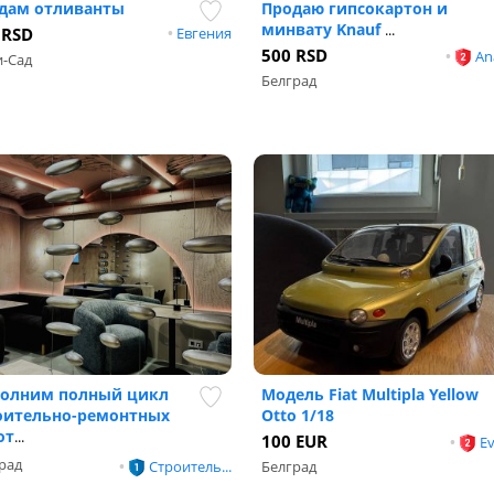
дам отливанты
Продаю гипсокартон и
минвату Knauf
...
 RSD
•
Евгения
500 RSD
•
An
-Сад
Белград
олним полный цикл
Модель Fiat Multipla Yellow
оительно-ремонтных
Otto 1/18
от
...
100 EUR
•
Ev
рад
•
Строитель...
Белград