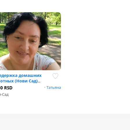
едержка домашних
отных (Нови Сад)
...
00 RSD
•
Татьяна
-Сад