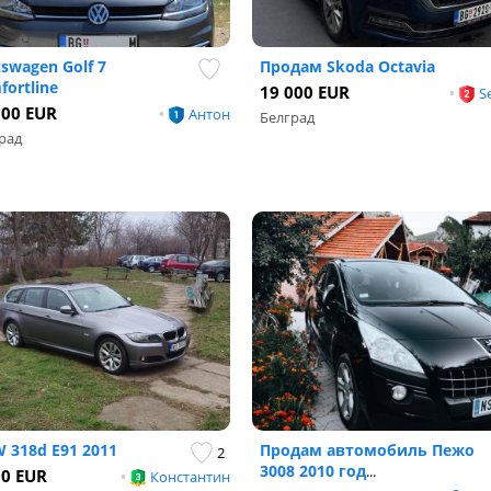
kswagen Golf 7
Продам Skoda Octavia
fortline
19 000 EUR
•
S
500 EUR
•
Антон
Белград
рад
 318d E91 2011
Продам автомобиль Пежо
2
3008 2010 год
...
90 EUR
•
Константин