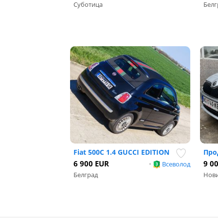
Суботица
Белг
Fiat 500C 1.4 GUCCI EDITION
Про
6 900 EUR
9 0
•
Всеволод
Белград
Нови