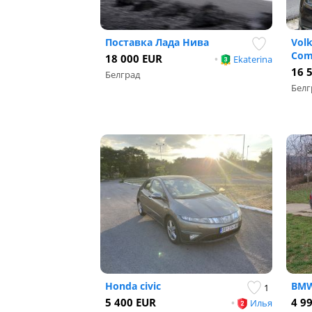
Поставка Лада Нива
Vol
Com
18 000 EUR
•
Ekaterina
16 
Белград
Белг
Honda civic
BMW
1
5 400 EUR
4 9
•
Илья