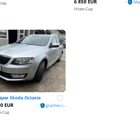
6 850 EUR
•
Ма
рад
Нови-Сад
дам Skoda Octavia
00 EUR
•
grachev-i...
-Сад