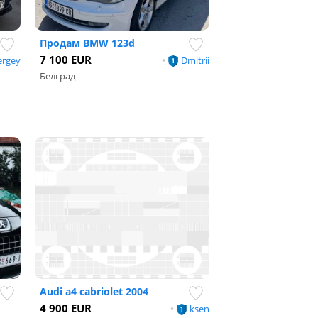
Продам BMW 123d
7 100 EUR
ergey
•
Dmitrii
Белград
Audi a4 cabriolet 2004
4 900 EUR
•
ksen