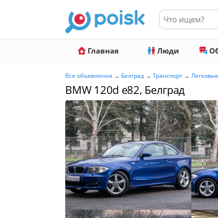
Главная
Люди
Об
Все объявления
→
Белград
→
Транспорт
→
Легковы
BMW 120d e82, Белград