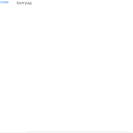
ксим
Белград