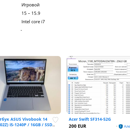
Игровой
15 – 15.9
Intel core i7
-
тбук ASUS Vivobook 14
Acer Swift SF314-52G
02Z) i5-1240P / 16GB / SSD
...
200 EUR
•
Ал