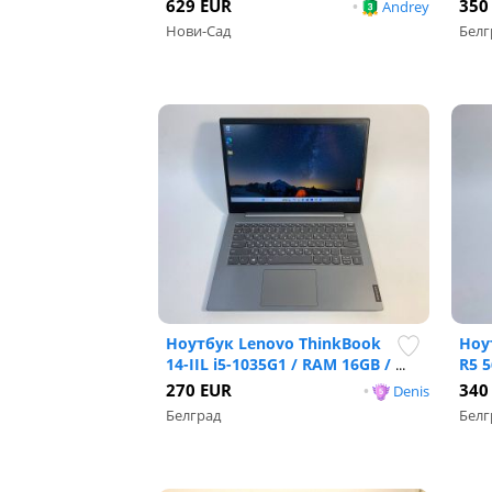
629 EUR
350
•
Andrey
Нови-Сад
Белг
Ноутбук Lenovo ThinkBook
Ноу
14-IIL i5-1035G1 / RAM 16GB /
R5 5
...
270 EUR
340
•
Denis
Белград
Белг