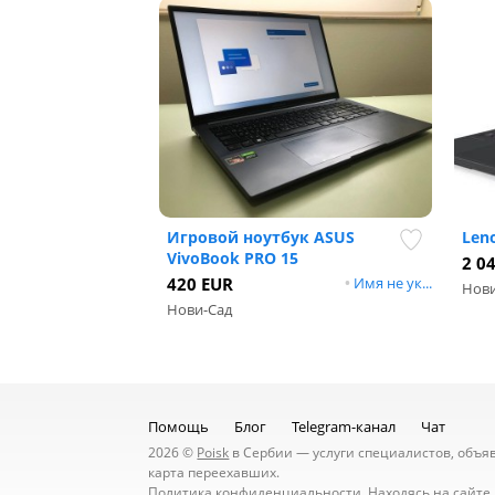
Игровой ноутбук ASUS
Leno
VivoBook PRO 15
2 0
420 EUR
•
Имя не ук...
Нови
Нови-Сад
Помощь
Блог
Telegram-канал
Чат
2026 ©
Poisk
в Сербии — услуги специалистов, объявл
карта переехавших.
Политика конфиденциальности
. Находясь на сайт