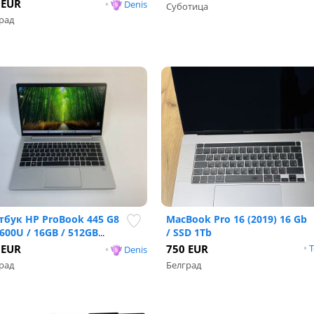
 EUR
•
Denis
Суботица
рад
тбук HP ProBook 445 G8
MacBook Pro 16 (2019) 16 Gb
600U / 16GB / 512GB
/ SSD 1Tb
...
 EUR
750 EUR
•
T
•
Denis
рад
Белград