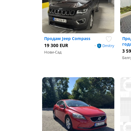
Продам Jeep Compass
Прод
год
19 300 EUR
•
Dmitry
3 5
Нови-Сад
Белг