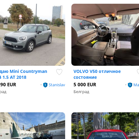
даю Mini Countryman
VOLVO V50 отличное
 1.5 AT 2018
состояние
990 EUR
5 000 EUR
•
Stanislav
•
Ma
рад
Белград