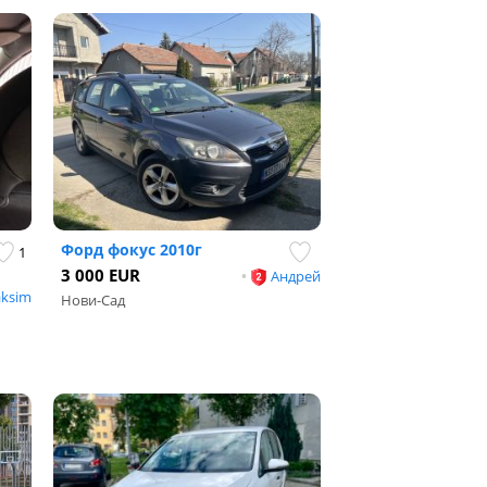
Форд фокус 2010г
1
3 000 EUR
•
Андрей
ksim
Нови-Сад