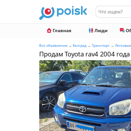
Главная
Люди
Об
Все объявления
→
Белград
→
Транспорт
→
Легковы
Продам Toyota rav4 2004 года