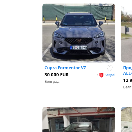
Cupra Formentor VZ
Про
ALL4
30 000 EUR
•
Sergei
12 
Белград
Белг