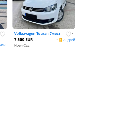
Volkswagen Touran 7мест
1
7 500 EUR
•
Андрей
алья
Нови-Сад