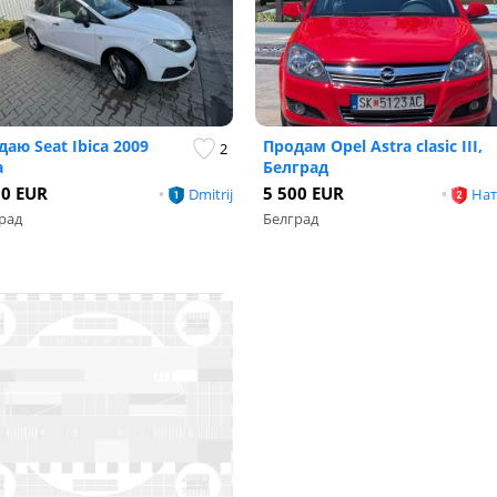
аю Seat Ibica 2009
Продам Opel Astra clasic III,
2
а
Белград
90 EUR
5 500 EUR
•
Dmitrij
•
Нат
рад
Белград