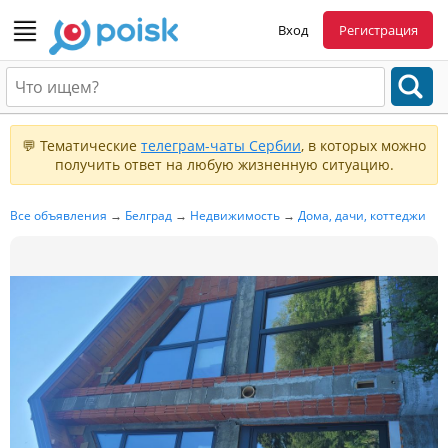
Вход
Регистрация
💬 Тематические
телеграм-чаты Сербии
, в которых можно
получить ответ на любую жизненную ситуацию.
Все объявления
→
Белград
→
Недвижимость
→
Дома, дачи, коттеджи