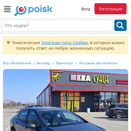
Вход
Регистрация
💬 Тематические
телеграм-чаты Сербии
, в которых можно
получить ответ на любую жизненную ситуацию.
Все объявления
→
Белград
→
Транспорт
→
Легковые автомобили