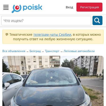
Вход
Регистрация
💬 Тематические
телеграм-чаты Сербии
, в которых можно
получить ответ на любую жизненную ситуацию.
Все объявления
→
Белград
→
Транспорт
→
Легковые автомобили