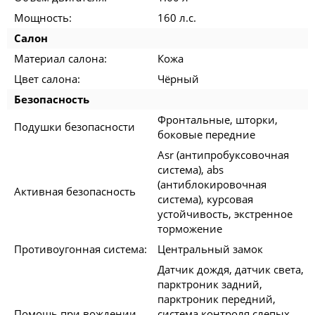
Мощность:
160 л.с.
Салон
Материал салона:
Кожа
Цвет салона:
Чёрный
Безопасность
Фронтальные, шторки,
Подушки безопасности
боковые передние
Asr (антипробуксовочная
система), abs
(антиблокировочная
Активная безопасность
система), курсовая
устойчивость, экстренное
торможение
Противоугонная система:
Центральный замок
Датчик дождя, датчик света,
парктроник задний,
парктроник передний,
Помощь при вождении
система контроля слепых