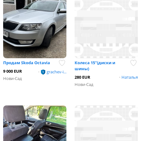
Продам Skoda Octavia
Колеса 15"(диски и
шины)
9 000 EUR
•
grachev-i...
280 EUR
•
Наталья
Нови-Сад
Нови-Сад