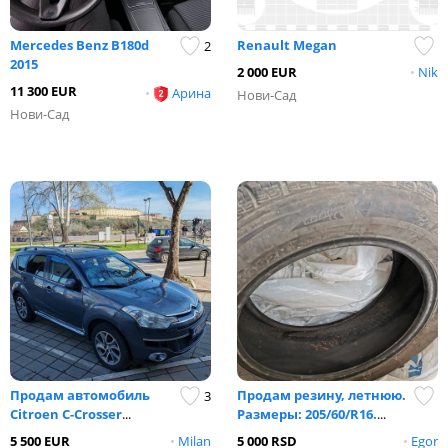
Mercedes Benz B180d
Renault Megan
2
2015
2 000 EUR
•
Nik
11 300 EUR
•
Арина
Нови-Сад
Нови-Сад
Продам автомобиль
Продам резину, летнюю.
3
Citroen C-Crosser
...
Размеры: 205/60/R16.
...
5 500 EUR
•
Milan
5 000 RSD
•
Egor