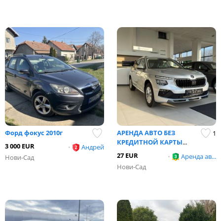
Форд фокус 2010г
АРЕНДА АВТО БЕЗ
1
КРЕДИТНОЙ КАРТЫ
...
3 000 EUR
•
Андрей
27 EUR
•
Аренда ав...
Нови-Сад
Нови-Сад