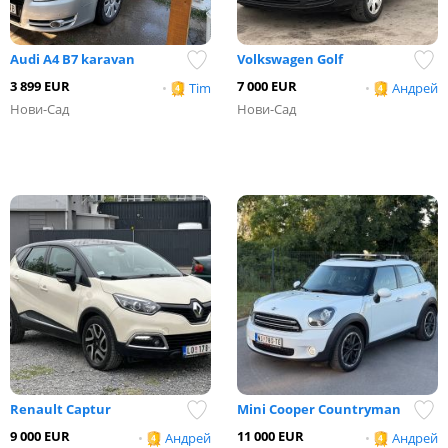
Audi A4 B7 karavan
Volkswagen Golf
3 899 EUR
7 000 EUR
•
Tim
•
Андрей
Нови-Сад
Нови-Сад
Renault Captur
Mini Cooper Countryman
9 000 EUR
11 000 EUR
•
Андрей
•
Андрей