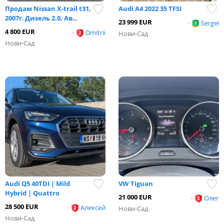
Продам Nissan X-trail t31,
Audi A4 2022 35 TFSI
2007г. Дизель 2.0, Ав
...
23 999 EUR
•
Sergei
4 800 EUR
•
Dmitrii
Нови-Сад
Нови-Сад
Audi Q5 40TDI | Mild
VW Tiguan
Hybrid | Quattro
21 000 EUR
•
Олег
28 500 EUR
•
Алексей
Нови-Сад
Нови-Сад