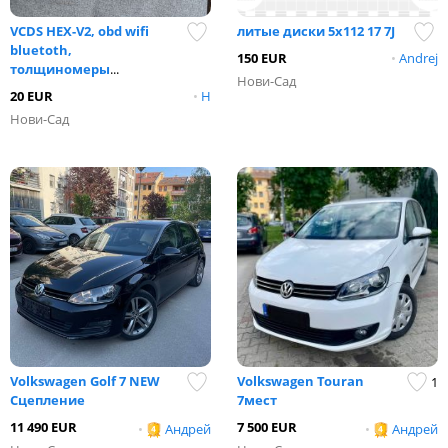
VCDS HEX-V2, obd wifi
литые диски 5х112 17 7J
bluetoth,
150 EUR
•
Andrej
толщиномеры
...
Нови-Сад
20 EUR
•
Н
Нови-Сад
Volkswagen Golf 7 NEW
Volkswagen Touran
1
Сцепление
7мест
11 490 EUR
7 500 EUR
•
Андрей
•
Андрей