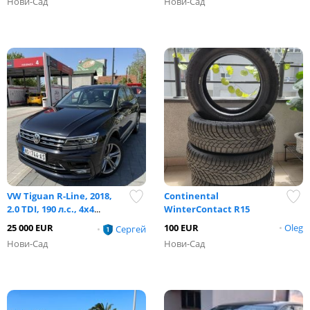
Нови-Сад
Нови-Сад
VW Tiguan R-Line, 2018,
Continental
2.0 TDI, 190 л.с., 4x4
...
WinterContact R15
25 000 EUR
100 EUR
•
Oleg
•
Сергей
Нови-Сад
Нови-Сад