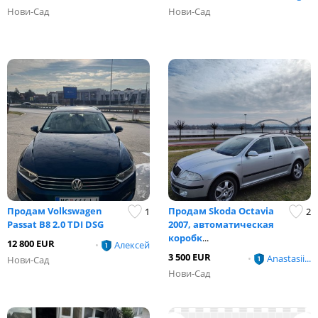
Нови-Сад
Нови-Сад
Продам Volkswagen
Продам Skoda Octavia
1
2
Passat B8 2.0 TDI DSG
2007, автоматическая
коробк
...
12 800 EUR
•
Алексей
3 500 EUR
•
Anastasii...
Нови-Сад
Нови-Сад