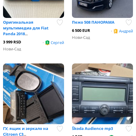
Оригинальная
Пежо 508 ПАНОРАМА
мультимедиа для Fiat
6 500 EUR
•
Андрей
Panda 2018
...
Нови-Сад
3 999 RSD
•
Сергей
Нови-Сад
ГУ, ящик и зеркало на
Škoda Audience mp3
Citroen C3
...