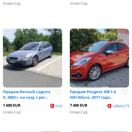
Нови-Сад
Нови-Сад
Продаю Renault Laguna
Продам Peugeot 208 1.6
II, 2003 г. на газу, с рег
...
HDI Allure, 2017 года
...
1 600 EUR
7 400 EUR
•
ILIA
•
callado73
Нови-Сад
Нови-Сад