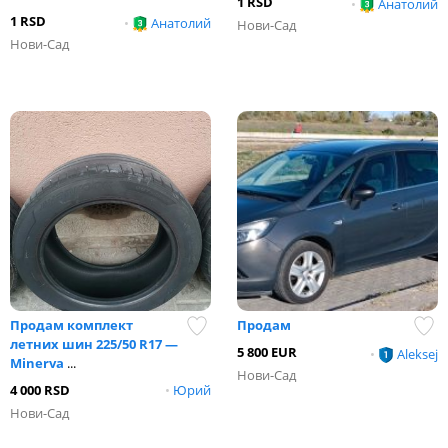
1 RSD
•
Анатолий
1 RSD
•
Анатолий
Нови-Сад
Нови-Сад
Продам комплект
Продам
летних шин 225/50 R17 —
5 800 EUR
•
Aleksej
Minerva
...
Нови-Сад
4 000 RSD
•
Юрий
Нови-Сад