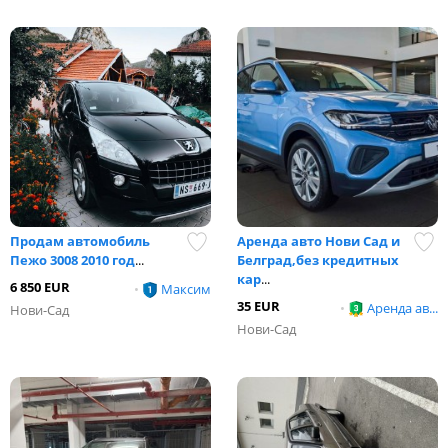
Продам автомобиль
Аренда авто Нови Сад и
Пежо 3008 2010 год
...
Белград,без кредитных
кар
...
6 850 EUR
•
Максим
35 EUR
•
Аренда ав...
Нови-Сад
Нови-Сад