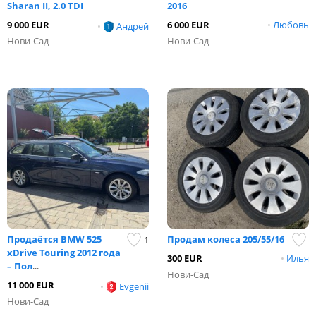
Sharan II, 2.0 TDI
2016
9 000 EUR
6 000 EUR
•
Любовь
•
Андрей
Нови-Сад
Нови-Сад
Продаётся BMW 525
Продам колеса 205/55/16
1
xDrive Touring 2012 года
300 EUR
•
Илья
– Пол
...
Нови-Сад
11 000 EUR
•
Еvgenii
Нови-Сад