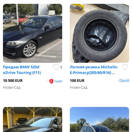
Продаю BMW 525d
Летняя резина Michelin
1
xDrive Touring (F11)
E-Primacy(205/60/R16)
...
10 500 EUR
100 EUR
•
Daniil
•
Ivan
Нови-Сад
Нови-Сад