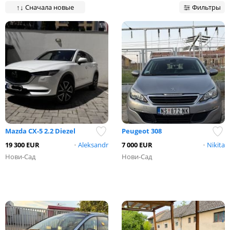
↑↓
Сначала новые
Фильтры
Mazda CX-5 2.2 Diezel
Peugeot 308
19 300 EUR
•
Aleksandr
7 000 EUR
•
Nikita
Нови-Сад
Нови-Сад