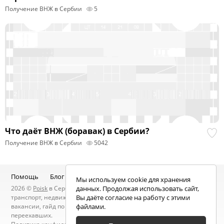
Получение ВНЖ в Сербии
5
Что даёт ВНЖ (боравак) в Сербии?
Получение ВНЖ в Сербии
5042
Помощь
Блог
Telegram-канал
Чат
Мы используем cookie для хранения
2026 ©
Poisk
в Сербии — услуги специалистов, объявления:
данных. Продолжая использовать сайт,
транспорт, недвижимость, электроника, мебель, работа и
Вы даёте согласие на работу с этими
вакансии, гайд по Сербии, статьи, новости, посты людей, карта
файлами.
переехавших.